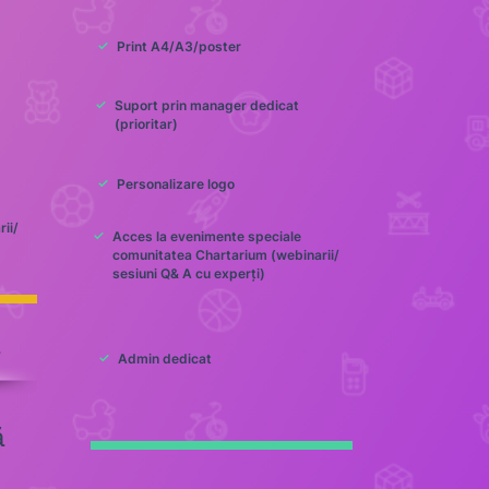
✓
Print A4/A3/poster
✓
Suport prin manager dedicat
(prioritar)
✓
Personalizare logo
ii/
✓
Acces la evenimente speciale
comunitatea Chartarium (webinarii/
sesiuni Q& A cu experți)
ă
✓
Admin dedicat
ă