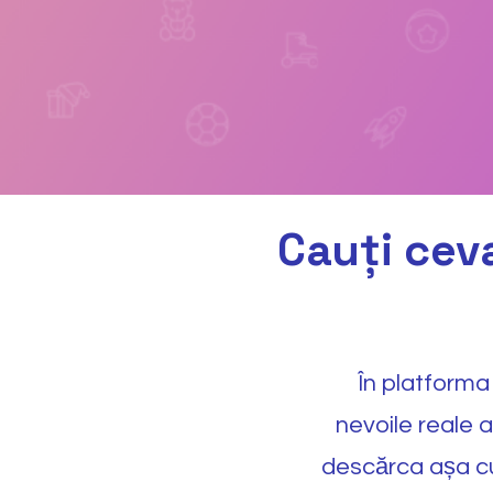
Cauți
ceva
În platform
nevoile reale a
descărca așa cu