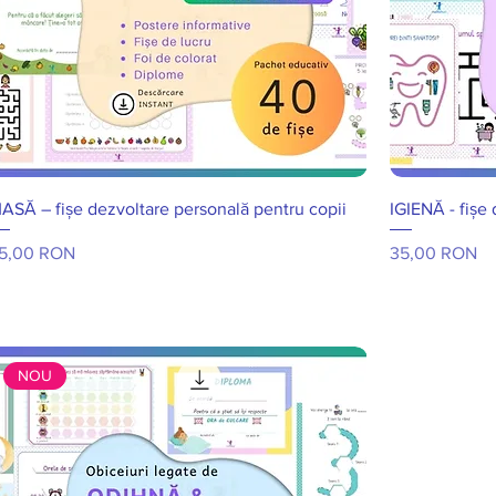
ASĂ – fișe dezvoltare personală pentru copii
IGIENĂ - fișe
reț
Preț
5,00 RON
35,00 RON
NOU