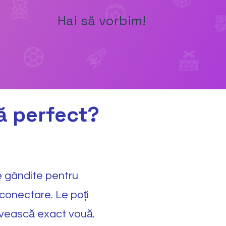
Hai să vorbim!
ă perfect?
 gândite pentru
i conectare. Le poți
ivească exact vouă.