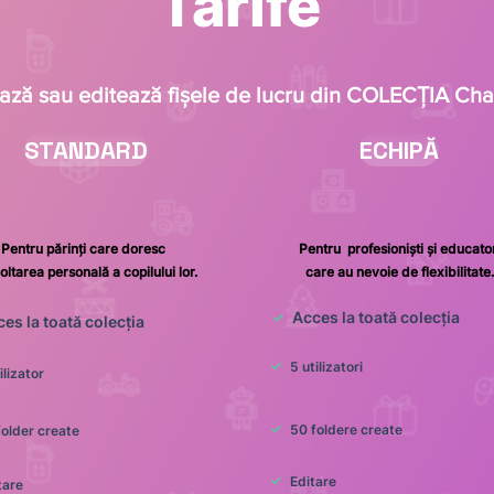
Tarife
ează sau editează fișele de lucru din COLECȚIA Ch
STANDARD
ECHIPĂ
Pentru părinți care doresc
Pentru profesioniști și educator
ltarea personală a copilului lor.
care au nevoie de flexibilitate.
Acces la toată colecția
✓
es la toată colecția
✓
5 utilizatori
ilizator
✓
50 foldere create
folder create
✓
Editare
tare