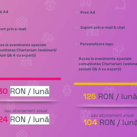
nt A4
✓
Print A4
✓
Suport prin e-mail & chat
ort prin e-mail
✓
Personalizare logo
es la evenimente speciale
unitatea Chartarium (webinarii/
iuni Q& A cu experți)
Acces la evenimente speciale
✓
comunitatea Chartarium (webinar
sesiuni Q& A cu experți)
30
RON / lună
125
RON / lun
sau abonament anual
sau abonament anual
24
RON / lună
104
RON / lun