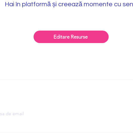
Hai în platformă și creează momente cu sen
Editare Resurse
afli cum poți sprijini dezvoltarea personală a cop
materiale vizuale simple și eficiente?
Ab
ă primesc articole și informații noi