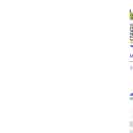
M
P
3