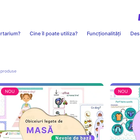
rtarium?
Cine îl poate utiliza?
Funcționalități
Des
 produse
NOU
NOU