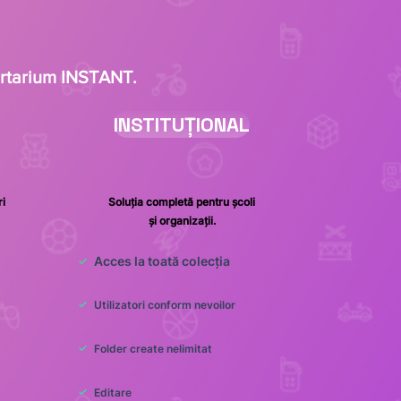
artarium INSTANT.
INSTITUȚIONAL
i
Soluția completă pentru școli
și organizații.
Acces la toată colecția
✓
✓
Utilizatori conform nevoilor
✓
Folder create nelimitat
✓
Editare