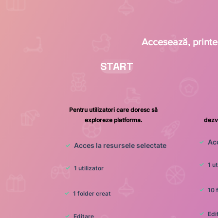
Accesează, print
START
Pentru utilizatori care doresc să
exploreze platforma.
dezvo
Acc
✓
Acces la resursele selectate
✓
✓
1 ut
✓
1 utilizator
✓
10 
✓
1 folder creat
✓
Edi
✓
Editare