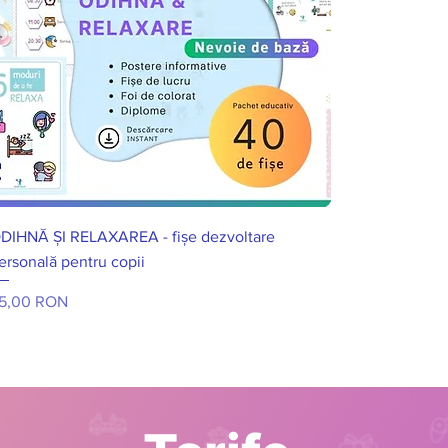
DIHNĂ ȘI RELAXAREA - fișe dezvoltare
ersonală pentru copii
reț
5,00 RON