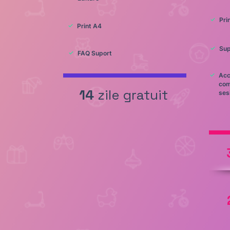
✓
Pri
✓
Print A4
✓
Sup
✓
FAQ Suport
✓
Acc
com
14
zile gratuit
ses