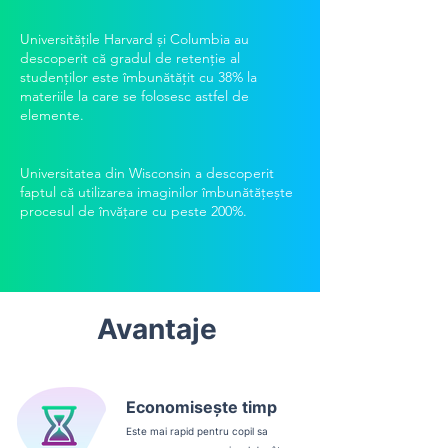
Universitățile Harvard și Columbia au
descoperit că gradul de retenție al
studenților este îmbunătățit cu 38% la
materiile la care se folosesc astfel de
elemente.
Universitatea din Wisconsin a descoperit
faptul că utilizarea imaginilor îmbunătățește
procesul de învățare cu peste 200%.
Avantaje
Economisește timp
Este mai rapid pentru copil sa