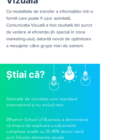
Vizuală
Ca modalitate de transfer a informațiilor într-o
formă care poate fi ușor asimilată,
Comunicația Vizuală a fost studiată din punct
de vedere al eficienței (în special în zona
marketing-ului), datorită nevoii de optimizare
a mesajelor către grupe mari de oameni.
Știai că?
Semnele de circulație sunt standard
internațional și nu includ text.
Wharton School of Business a demonstrat
că timpul de explicare a subiectelor
complexe scade cu 25-40% atunci cand
sunt folosite elemente vizuale.