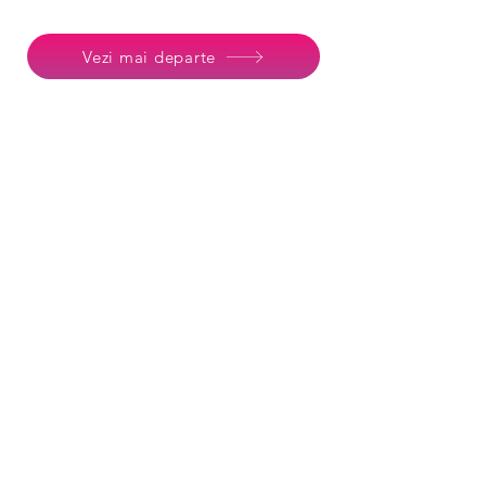
Vezi mai departe
FAQ
Termeni și Condiții
Politică de Confidențialitate
Contact
Vrei să afli cum poți sprijini 
dezvoltarea personală a 