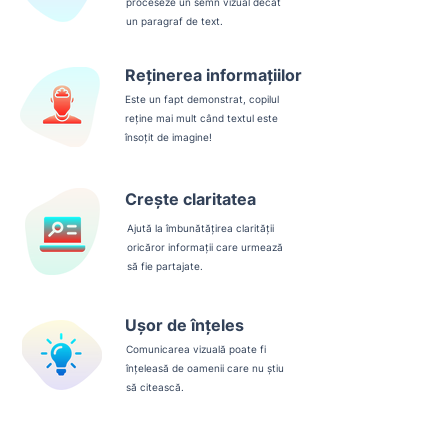
proceseze un semn vizual decât
un paragraf de text.
Reținerea informațiilor
Este un fapt demonstrat, copilul
reține mai mult când textul este
însoțit de imagine!
Crește claritatea
Ajută la îmbunătățirea clarității
oricăror informații care urmează
să fie partajate.
Ușor de înțeles
Comunicarea vizuală poate fi
înțeleasă de oamenii care nu știu
să citească.