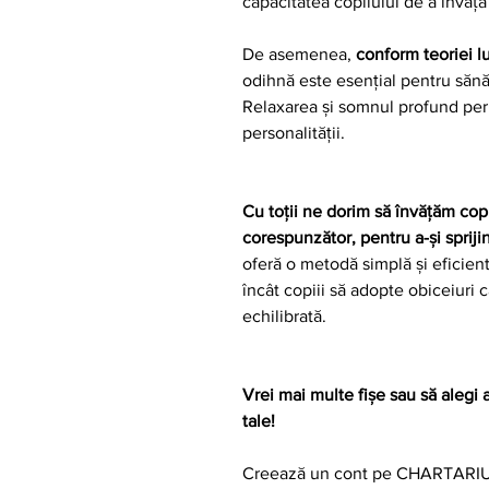
capacitatea copilului de a învăța 
De asemenea,
conform teoriei l
odihnă este esențial pentru sănă
Relaxarea și somnul profund perm
personalității.
Cu toții ne dorim să învățăm cop
corespunzător, pentru a-și spri
oferă o metodă simplă și eficientă
încât copiii să adopte obiceiuri 
echilibrată.
Vrei mai multe fișe sau să alegi 
tale!
Creează un cont pe CHARTARIUM 