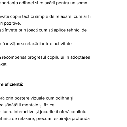
portanța odihnei și relaxării pentru un somn
vață copiii tactici simple de relaxare, cum ar fi
ri pozitive.
 să învețe prin joacă cum să aplice tehnici de
ă învățarea relaxării într-o activitate
 recompensa progresul copilului în adoptarea
axat.
e eficientă:
ră prin postere vizuale cum odihna și
a sănătății mentale și fizice.
 lucru interactive și jocurile îi oferă copilului
ehnici de relaxare, precum respirația profundă