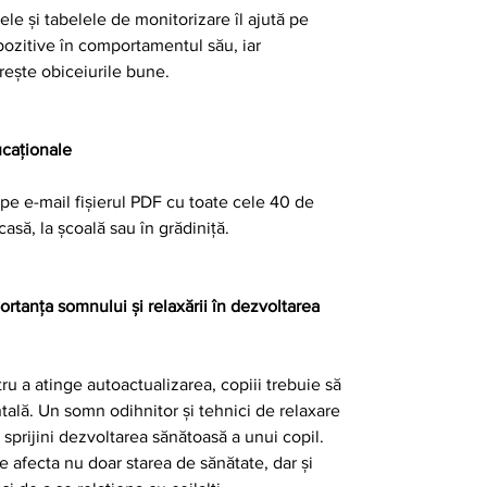
le și tabelele de monitorizare îl ajută pe
pozitive în comportamentul său, iar
rește obiceiurile bune.
ucaționale
 pe e-mail fișierul PDF cu toate cele 40 de
casă, la școală sau în grădiniță.
ortanța somnului și relaxării în dezvoltarea
tru a atinge autoactualizarea, copiii trebuie să
ntală. Un somn odihnitor și tehnici de relaxare
 sprijini dezvoltarea sănătoasă a unui copil.
e afecta nu doar starea de sănătate, dar și