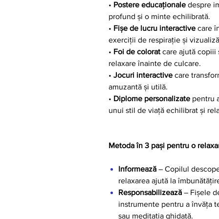
•
Postere educaționale
despre im
profund și o minte echilibrată.
•
Fișe de lucru interactive
care în
exerciții de respirație și vizualiză
•
Foi de colorat
care ajută copiii
relaxare înainte de culcare.
•
Jocuri interactive
care transform
amuzantă și utilă.
•
Diplome personalizate
pentru a
unui stil de viață echilibrat și rel
Metoda în 3 pași pentru o relaxar
Informează
– Copilul descope
relaxarea ajută la îmbunătățire
Responsabilizează
– Fișele de
instrumente pentru a învăța t
sau meditația ghidată.