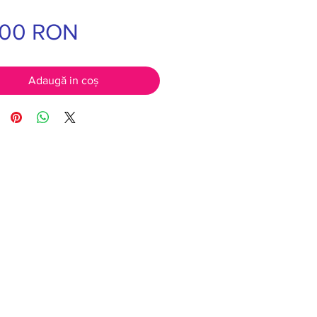
,00 RON
Preț
Adaugă in coş