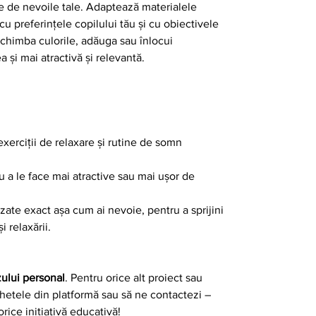
ie de nevoile tale. Adaptează materialele
cu preferințele copilului tău și cu obiectivele
schimba culorile, adăuga sau înlocui
a și mai atractivă și relevantă.
exerciții de relaxare și rutine de somn
ru a le face mai atractive sau mai ușor de
zate exact așa cum ai nevoie, pentru a sprijini
 relaxării.
zului personal
. Pentru orice alt proiect sau
chetele din platformă sau să ne contactezi –
orice inițiativă educativă!