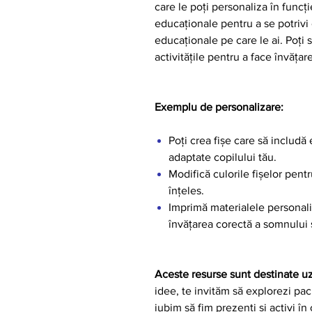
care le poți personaliza în funcț
educaționale pentru a se potrivi 
educaționale pe care le ai. Poți 
activitățile pentru a face învățare
Exemplu de personalizare:
Poți crea fișe care să includă 
adaptate copilului tău.
Modifică culorile fișelor pent
înțeles.
Imprimă materialele personali
învățarea corectă a somnului și
Aceste resurse sunt destinate u
idee, te invităm să explorezi pa
iubim să fim prezenți și activi în 