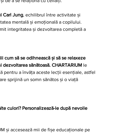
și de a se relaționa cu ceilalți.
ui Carl Jung
, echilibrul între activitate și
tatea mentală și emoțională a copilului.
it integritatea și dezvoltarea completă a
iii cum să se odihnească și să se relaxeze
jini dezvoltarea sănătoasă. CHARTARIUM
le
 pentru a învăța aceste lecții esențiale, astfel
care sprijină un somn sănătos și o viață
alte culori? Personalizează-le după nevoile
și accesează mii de fișe educaționale pe