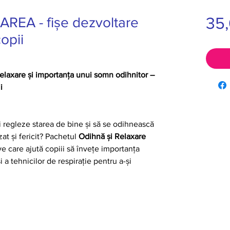
35
REA - fișe dezvoltare
opii
relaxare și importanța unui somn odihnitor –
i
-și regleze starea de bine și să se odihnească
at și fericit? Pachetul
Odihnă și Relaxare
ve care ajută copiii să învețe importanța
i a tehnicilor de respirație pentru a-și